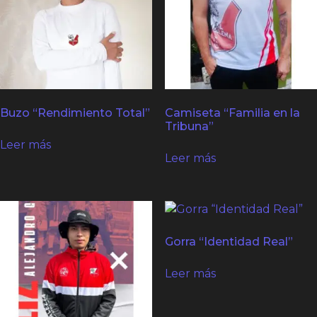
Buzo “Rendimiento Total”
Camiseta “Familia en la
Tribuna”
Leer más
Leer más
Gorra “Identidad Real”
Leer más