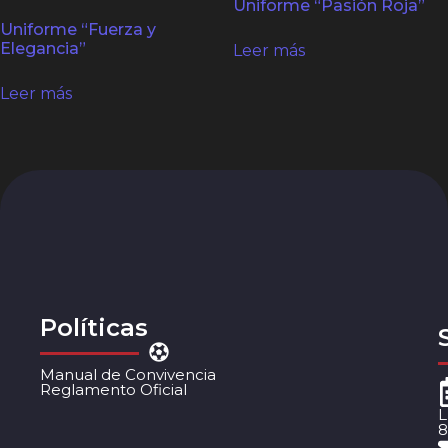
Uniforme “Pasión Roja”
Uniforme “Fuerza y
Elegancia”
Leer más
Leer más
Políticas
Manual de Convivencia
Reglamento Oficial
L
8