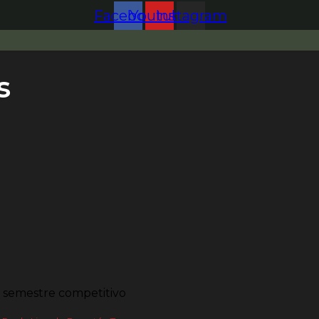
Facebook
Youtube
Instagram
s