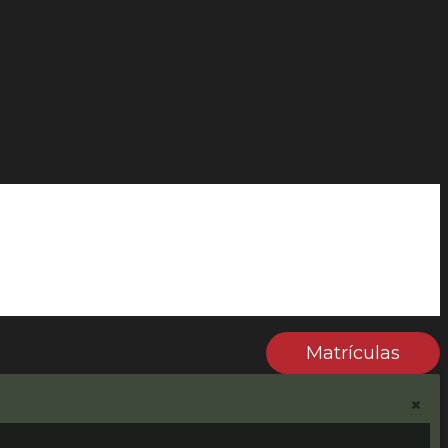
Matrículas