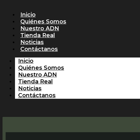
Inicio
Quiénes Somos
Nuestro ADN
Tienda Real
Noticias
Contáctanos
Inicio
Quiénes Somos
Nuestro ADN
Tienda Real
Noticias
Contáctanos