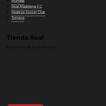
Mundial
Real Madelena F.C
Realeza Soccer Club
Torneos
Tienda Real
Productos de la tienda real