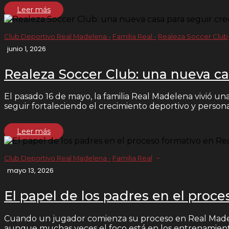
Leer más
Club Deportivo Real Madelena
-
Familia Real
-
Realeza Soccer Club
junio 1, 2026
Realeza Soccer Club: una nueva ca
El pasado 16 de mayo, la familia Real Madelena vivió un
seguir fortaleciendo el crecimiento deportivo y perso
Leer más
-
Club Deportivo Real Madelena
-
Familia Real
mayo 13, 2026
El papel de los padres en el proc
Cuando un jugador comienza su proceso en Real Madele
aunque muchas veces el foco está en los entrenamientos