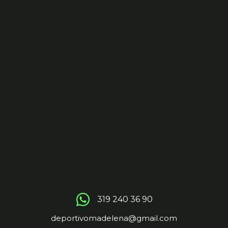
319 240 36 90
deportivomadelena@gmail.com