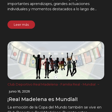
importantes aprendizajes, grandes actuaciones
individuales y momentos destacados a lo largo de...
Leer más
-
Club Deportivo Real Madelena
-
Familia Real
-
Mundial
junio 16, 2026
¡Real Madelena es Mundial!
La emoción de la Copa del Mundo también se vive en