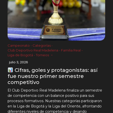
Campeonato
-
Categorías
-
Club Deportivo Real Madelena
-
Familia Real
-
-
Liga de Bogotá
-
Torneos
julio 3, 2026
Cifras, goles y protagonistas: así
fue nuestro primer semestre
competitivo
El Club Deportivo Real Madelena finaliza un semestre
de competencia con un balance positivo para sus
procesos formativos. Nuestras categorías participaron
en la Liga de Bogotá y la Liga del Oriente, afrontando
diferentes niveles de competencia y dejando