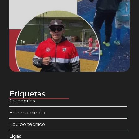
Etiquetas
Categorías
Entrenamiento
Equipo técnico
Ligas