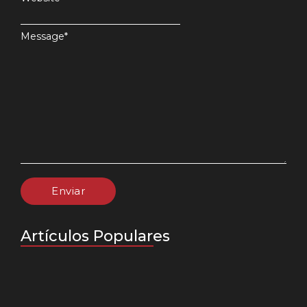
Message
*
Artículos Populares
📊 Cifras, goles y protagonistas:…