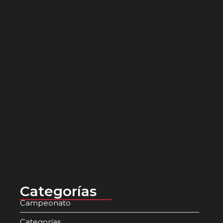
julio 3, 2026
¡Real Madelena es Mundial!
junio 16, 2026
Realeza Soccer Club: una nueva…
junio 1, 2026
El papel de los padres…
mayo 13, 2026
Categorías
Campeonato
Categorías